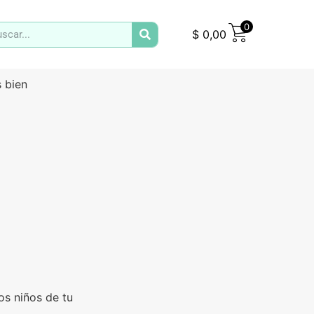
0
$
0,00
 bien
os niños de tu