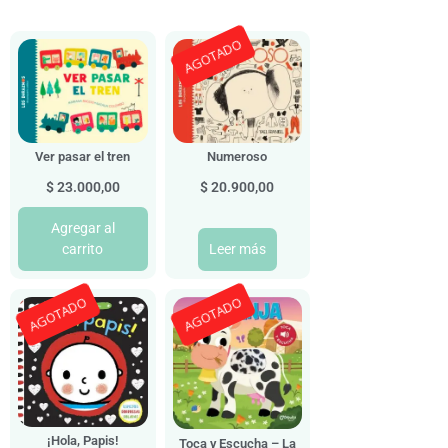
AGOTADO
Ver pasar el tren
Numeroso
$
23.000,00
$
20.900,00
Agregar al
carrito
Leer más
AGOTADO
AGOTADO
¡Hola, Papis!
Toca y Escucha – La