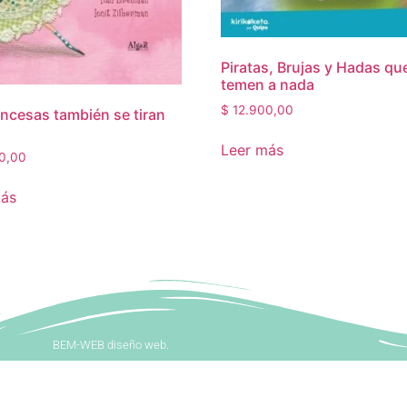
Piratas, Brujas y Hadas que
temen a nada
$
12.900,00
incesas también se tiran
Leer más
0,00
más
BEM-WEB diseño web.