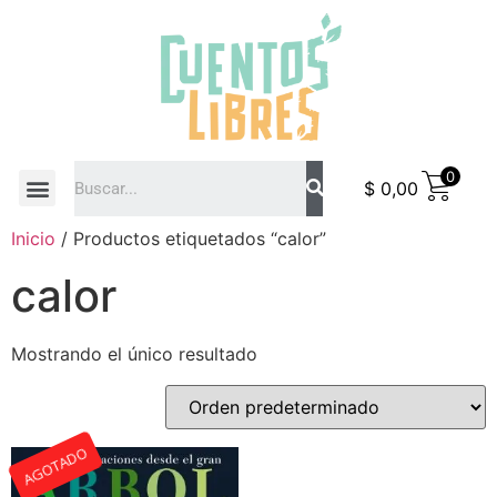
0
$
0,00
COMO COMPRAR
Inicio
/ Productos etiquetados “calor”
calor
Mostrando el único resultado
AGOTADO