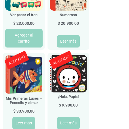
Ver pasar el tren
Numeroso
$
23.000,00
$
20.900,00
Agregar al
carrito
Leer más
AGOTADO
AGOTADO
¡Hola, Papis!
Mis Primeras Luces –
Pececito y el mar
$
9.900,00
$
33.900,00
Leer más
Leer más