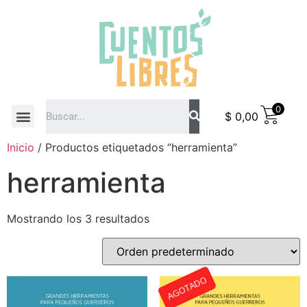
0
$
0,00
COMO COMPRAR
Inicio
/ Productos etiquetados “herramienta”
herramienta
Mostrando los 3 resultados
AGOTADO