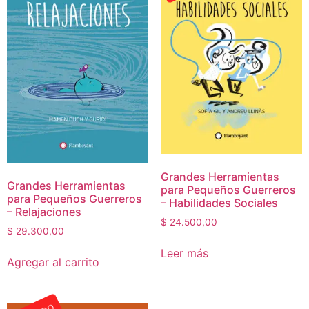
Grandes Herramientas
Grandes Herramientas
para Pequeños Guerreros
para Pequeños Guerreros
– Habilidades Sociales
– Relajaciones
$
24.500,00
$
29.300,00
Leer más
Agregar al carrito