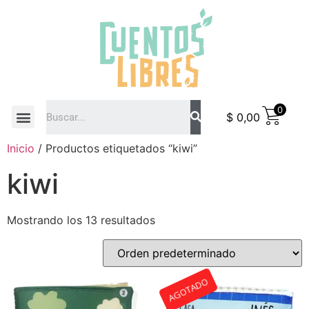
0
$
0,00
COMO COMPRAR
Inicio
/ Productos etiquetados “kiwi”
kiwi
Mostrando los 13 resultados
AGOTADO