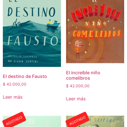
El increíble niño
El destino de Fausto
comelibros
$
42.000,00
$
42.000,00
Leer más
Leer más
AGOTADO
AGOTADO