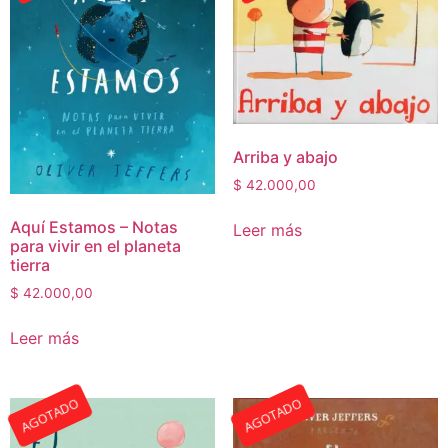
Arriba y abajo
$
42.000,00
Aquí Estamos – Notas
Leer más
para vivir en el planeta
tierra
$
42.000,00
Leer más
AGOTADO
AGOTADO