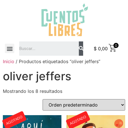
0
$
0,00
COMO COMPRAR
Inicio
/ Productos etiquetados “oliver jeffers”
oliver jeffers
Mostrando los 8 resultados
AGOTADO
AGOTADO