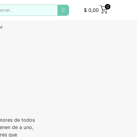
0
$
0,00
r
amores de todos
enen de a uno,
res que