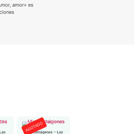
Amor, amor» es
ciones
AGOTADO
 Las
Mis Animágenes – Las