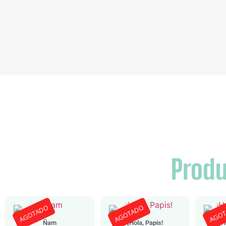
Produ
AGOTADO
AGOTADO
AGO
Ñam
¡Hola, Papis!
¡H