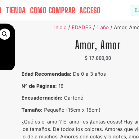
O
TIENDA
COMO COMPRAR
ACCESO
Inicio
/
EDADES
/
1 año
/ Amor, Amo
Amor, Amor
$
17.800,00
Edad Recomendada:
De 0 a 3 años
Nº de Páginas:
18
Encuadernación:
Cartoné
Tamaño:
Pequeño (15cm x 15cm)
¿Qué es el amor? El amor es ¡tantas cosas! Hay 
los tamaños. De todos los colores. Amores que vi
¡o de a muchos! Amores con colas y bigotes, amo