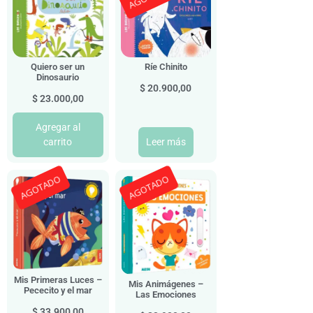
Quiero ser un
Ríe Chinito
Dinosaurio
$
20.900,00
$
23.000,00
Agregar al
carrito
Leer más
AGOTADO
AGOTADO
Mis Primeras Luces –
Mis Animágenes –
Pececito y el mar
Las Emociones
$
33.900,00